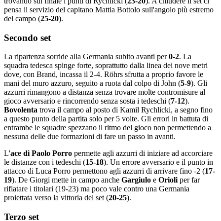
trovando sul finale i punti di Rychlicki (
23-20
). A chiudere il set ci
pensa il servizio del capitano Mattia Bottolo sull'angolo più estremo
del campo (
25-20
).
Secondo set
La ripartenza sorride alla Germania subito avanti per
0-2
. La
squadra tedesca spinge forte, soprattutto dalla linea dei nove metri
dove, con Brand, incassa il 2-4. Röhrs sfrutta a proprio favore le
mani del muro azzuro, seguito a ruota dal colpo di John (
5-9
). Gli
azzurri rimangono a distanza senza trovare molte contromisure al
gioco avversario e rincorrendo senza sosta i tedeschi (
7-12
).
Bovolenta
trova il campo al posto di Kamil Rychlicki, a segno fino
a questo punto della partita solo per 5 volte. Gli errori in battuta di
entrambe le squadre spezzano il ritmo del gioco non permettendo a
nessuna delle due formazioni di fare un passo in avanti.
L'
ace di Paolo Porro
permette agli azzurri di iniziare ad accorciare
le distanze con i tedeschi (
15-18
). Un errore avversario e il punto in
attacco di Luca Porro permettono agli azzurri di arrivare fino -2 (
17-
19
). De Giorgi mette in campo anche
Gargiulo
e
Orioli
per far
rifiatare i titolari (19-23) ma poco vale contro una Germania
proiettata verso la vittoria del set (
20-25
).
Terzo set