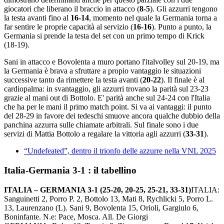
giocatori che liberano il braccio in attacco (
8-5
). Gli azzurri tengono
la testa avanti fino al
16-14
, momento nel quale la Germania torna a
far sentire le proprie capacità al servizio (
16-16
). Punto a punto, la
Germania si prende la testa del set con un primo tempo di Krick
(18-19).
Sani in attacco e Bovolenta a muro portano l'italvolley sul 20-19, ma
la Germania è brava a sfruttare a propio vantaggio le situazioni
successive tanto da rimettere la testa avanti (
20-22
). Il finale è al
cardiopalma: in svantaggio, gli azzurri trovano la parità sul 23-23
grazie al mani out di Bottolo. E' parità anche sul 24-24 con l'Italia
che ha per le mani il primo match point. Si va ai vantaggi: il punto
del 28-29 in favore dei tedeschi smuove ancora qualche dubbio della
panchina azzurra sulle chiamate arbitrali. Sul finale sono i due
servizi di Mattia Bottolo a regalare la vittoria agli azzurri (
33-31
).
“Undefeated”, dentro il trionfo delle azzurre nella VNL 2025
Italia-Germania 3-1 : il tabellino
ITALIA – GERMANIA 3-1 (25-20, 20-25, 25-21, 33-31)
ITALIA:
Sanguinetti 2, Porro P. 2, Bottolo 13, Mati 8, Rychlicki 5, Porro L.
13, Laurenzano (L). Sani 9, Bovolenta 15, Orioli, Gargiulo 6,
Boninfante. N.e: Pace, Mosca. All. De Giorgi