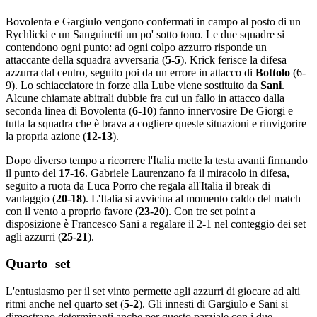
Bovolenta e Gargiulo vengono confermati in campo al posto di un
Rychlicki e un Sanguinetti un po' sotto tono. Le due squadre si
contendono ogni punto: ad ogni colpo azzurro risponde un
attaccante della squadra avversaria (
5-5
). Krick ferisce la difesa
azzurra dal centro, seguito poi da un errore in attacco di
Bottolo
(6-
9). Lo schiacciatore in forze alla Lube viene sostituito da
Sani
.
Alcune chiamate abitrali dubbie fra cui un fallo in attacco dalla
seconda linea di Bovolenta (
6-10
) fanno innervosire De Giorgi e
tutta la squadra che è brava a cogliere queste situazioni e rinvigorire
la propria azione (
12-13
).
Dopo diverso tempo a ricorrere l'Italia mette la testa avanti firmando
il punto del
17-16
. Gabriele Laurenzano fa il miracolo in difesa,
seguito a ruota da Luca Porro che regala all'Italia il break di
vantaggio (
20-18
). L'Italia si avvicina al momento caldo del match
con il vento a proprio favore (
23-20
). Con tre set point a
disposizione è Francesco Sani a regalare il 2-1 nel conteggio dei set
agli azzurri (
25-21
).
Quarto set
L'entusiasmo per il set vinto permette agli azzurri di giocare ad alti
ritmi anche nel quarto set (
5-2
). Gli innesti di Gargiulo e Sani si
dimostrano determinanti anche per questo parziale con i due