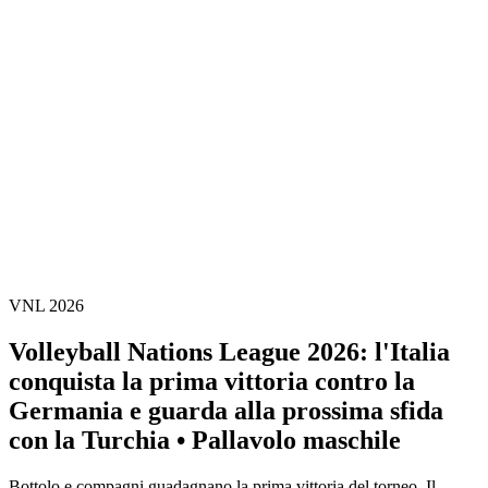
Statistiche finali
News
Media
Torneo
Fantasy
Shop
Stagione 2026
❮
Stagione 2026
Stagione 2025
Stagione 2024
Stagione 2023
Stagione 2022
Stagione 2021
VNL 2026
Volleyball Nations League 2026: l'Italia
conquista la prima vittoria contro la
Germania e guarda alla prossima sfida
con la Turchia • Pallavolo maschile
Bottolo e compagni guadagnano la prima vittoria del torneo. Il