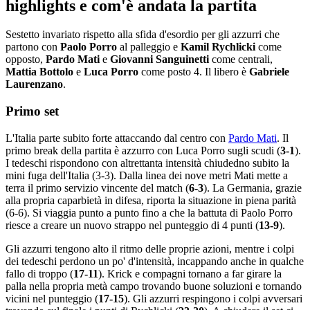
highlights e com'è andata la partita
Sestetto invariato rispetto alla sfida d'esordio per gli azzurri che
partono con
Paolo Porro
al palleggio e
Kamil Rychlicki
come
opposto,
Pardo Mati
e
Giovanni Sanguinetti
come centrali,
Mattia Bottolo
e
Luca Porro
come posto 4. Il libero è
Gabriele
Laurenzano
.
Primo set
L'Italia parte subito forte attaccando dal centro con
Pardo Mati
. Il
primo break della partita è azzurro con Luca Porro sugli scudi (
3-1
).
I tedeschi rispondono con altrettanta intensità chiudedno subito la
mini fuga dell'Italia (3-3). Dalla linea dei nove metri Mati mette a
terra il primo servizio vincente del match (
6-3
). La Germania, grazie
alla propria caparbietà in difesa, riporta la situazione in piena parità
(6-6). Si viaggia punto a punto fino a che la battuta di Paolo Porro
riesce a creare un nuovo strappo nel punteggio di 4 punti (
13-9
).
Gli azzurri tengono alto il ritmo delle proprie azioni, mentre i colpi
dei tedeschi perdono un po' d'intensità, incappando anche in qualche
fallo di troppo (
17-11
). Krick e compagni tornano a far girare la
palla nella propria metà campo trovando buone soluzioni e tornando
vicini nel punteggio (
17-15
). Gli azzurri respingono i colpi avversari