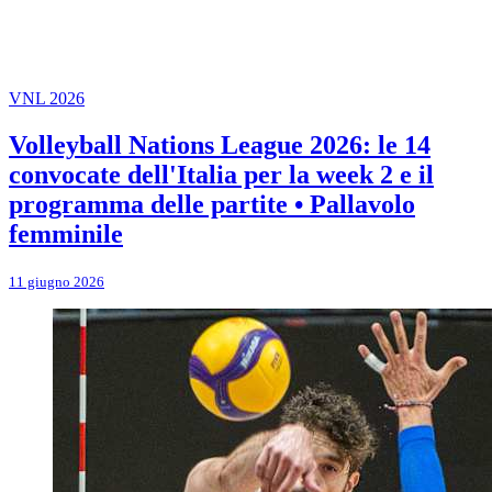
VNL 2026
Volleyball Nations League 2026: le 14
convocate dell'Italia per la week 2 e il
programma delle partite • Pallavolo
femminile
11 giugno 2026