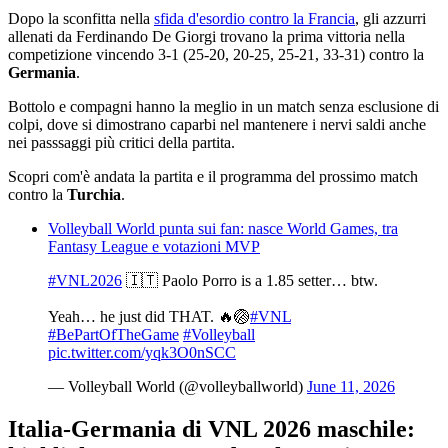
Dopo la sconfitta nella
sfida d'esordio contro la Francia
, gli azzurri
allenati da Ferdinando De Giorgi trovano la prima vittoria nella
competizione vincendo 3-1 (25-20, 20-25, 25-21, 33-31) contro la
Germania
.
Bottolo e compagni hanno la meglio in un match senza esclusione di
colpi, dove si dimostrano caparbi nel mantenere i nervi saldi anche
nei passsaggi più critici della partita.
Scopri com'è andata la partita e il programma del prossimo match
contro la
Turchia
.
Volleyball World punta sui fan: nasce World Games, tra
Fantasy League e votazioni MVP
#VNL2026
🇮🇹 Paolo Porro is a 1.85 setter… btw.
Yeah… he just did THAT. 🔥🏐
#VNL
#BePartOfTheGame
#Volleyball
pic.twitter.com/yqk3O0nSCC
— Volleyball World (@volleyballworld)
June 11, 2026
Italia-Germania di VNL 2026 maschile: