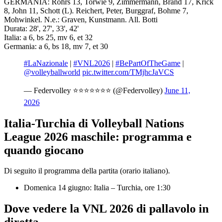
GERMANIA: Rohrs 13, Torwie 9, Zimmermann, Brand 17, Krick
8, John 11, Schott (L). Reichert, Peter, Burggraf, Bohme 7,
Mohwinkel. N.e.: Graven, Kunstmann. All. Botti
Durata: 28', 27', 33', 42'
Italia: a 6, bs 25, mv 6, et 32
Germania: a 6, bs 18, mv 7, et 30
#LaNazionale
|
#VNL2026
|
#BePartOfTheGame
|
@volleyballworld
pic.twitter.com/TMjhcJaVCS
— Federvolley ⭐️⭐️⭐️⭐️⭐️⭐️⭐️ (@Federvolley)
June 11,
2026
Italia-Turchia di Volleyball Nations
League 2026 maschile: programma e
quando giocano
Di seguito il programma della partita (orario italiano).
Domenica 14 giugno: Italia – Turchia, ore 1:30
Dove vedere la VNL 2026 di pallavolo in