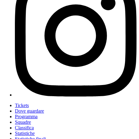
Tickets
Dove guardare
Programma
Squadre
Classifica
Statistiche
Statistiche finali