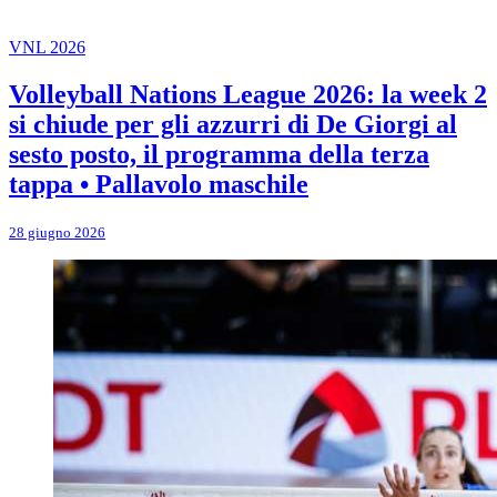
VNL 2026
Volleyball Nations League 2026: la week 2
si chiude per gli azzurri di De Giorgi al
sesto posto, il programma della terza
tappa • Pallavolo maschile
28 giugno 2026