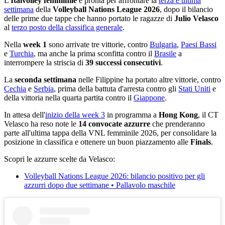
L'
Italvolley femminile
è pronta per affrontare la
terza e ultima
settimana
della
Volleyball Nations League 2026
, dopo il bilancio
delle prime due tappe che hanno portato le ragazze di
Julio Velasco
al
terzo posto della classifica generale
.
Nella
week 1
sono arrivate tre vittorie, contro
Bulgaria
,
Paesi Bassi
e
Turchia
, ma anche la prima sconfitta contro il
Brasile
a
interrompere la striscia di
39 successi consecutivi
.
La
seconda settimana
nelle Filippine ha portato altre vittorie, contro
Cechia
e
Serbia
, prima della battuta d'arresta contro gli
Stati Uniti
e
della vittoria nella quarta partita contro il
Giappone
.
In attesa dell'
inizio della week 3
in programma a
Hong Kong
, il CT
Velasco ha reso note le
14 convocate azzurre
che prenderanno
parte all'ultima tappa della VNL femminile 2026, per consolidare la
posizione in classifica e ottenere un buon piazzamento alle
Finals
.
Scopri le azzurre scelte da Velasco:
Volleyball Nations League 2026: bilancio positivo per gli
azzurri dopo due settimane • Pallavolo maschile