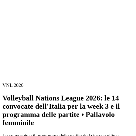
Statistiche finali
News
Media
Torneo
Fantasy
Shop
Stagione 2026
❮
Stagione 2026
Stagione 2025
Stagione 2024
Stagione 2023
Stagione 2022
Stagione 2021
VNL 2026
Volleyball Nations League 2026: le 14
convocate dell'Italia per la week 3 e il
programma delle partite • Pallavolo
femminile
Le convocate e il programma delle partite della terza e ultima