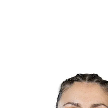
Statistiche finali
News
Media
Torneo
Fantasy
Shop
Stagione 2026
❮
Stagione 2026
Stagione 2025
Stagione 2024
Stagione 2023
Stagione 2022
Stagione 2021