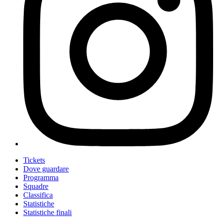
Tickets
Dove guardare
Programma
Squadre
Classifica
Statistiche
Statistiche finali