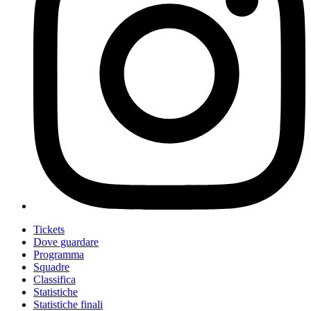
Tickets
Dove guardare
Programma
Squadre
Classifica
Statistiche
Statistiche finali