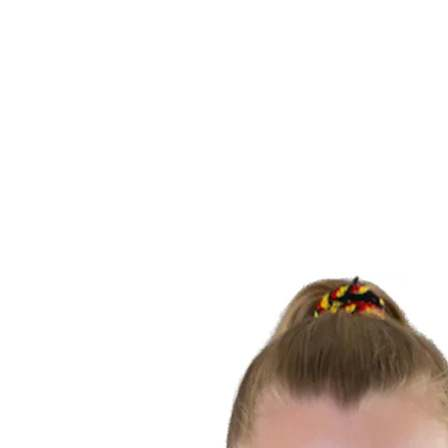
Statistiche finali
News
Media
Torneo
Fantasy
Shop
Stagione 2026
❮
Stagione 2026
Stagione 2025
Stagione 2024
Stagione 2023
Stagione 2022
Stagione 2021