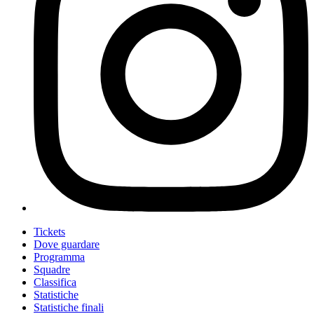
Tickets
Dove guardare
Programma
Squadre
Classifica
Statistiche
Statistiche finali