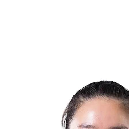
Statistiche finali
News
Media
Torneo
Fantasy
Shop
Stagione 2026
❮
Stagione 2026
Stagione 2025
Stagione 2024
Stagione 2023
Stagione 2022
Stagione 2021