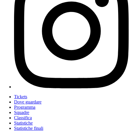
Tickets
Dove guardare
Programma
Squadre
Classifica
Statistiche
Statistiche finali