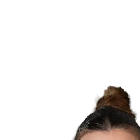
Statistiche finali
News
Media
Torneo
Fantasy
Shop
Stagione 2026
❮
Stagione 2026
Stagione 2025
Stagione 2024
Stagione 2023
Stagione 2022
Stagione 2021