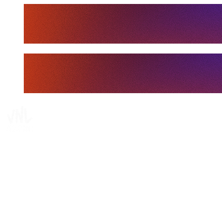
Tickets
Dove guardare
Programma
Squadre
Classifica
Statistiche
Statistiche finali
News
Media