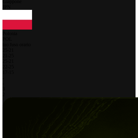
Giappone
JPN
Polonia
POL
tuo fuso orario
25
-
21
21
-
25
25
-
21
22
-
25
17
-
15
-
-
3
2