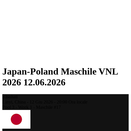
Torneo
Fantasy
Shop
Stagione 2026
❮
Stagione 2026
Stagione 2025
Stagione 2024
Stagione 2023
Stagione 2022
Stagione 2021
Japan-Poland Maschile VNL
2026 12.06.2026
Risultati
Linyi,
China
-
12 Giu 2026 -
20:00
Ora locale
Pool 3 - Week 1 - Maschile #17