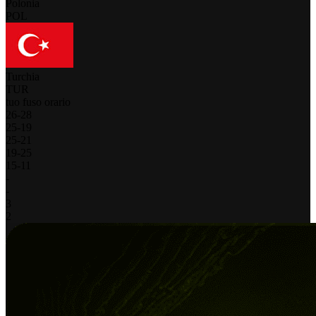
Polonia
POL
Turchia
TUR
tuo fuso orario
26
-
28
25
-
19
25
-
21
19
-
25
15
-
11
-
-
3
2