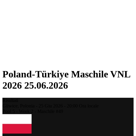
Torneo
Fantasy
Shop
Stagione 2026
❮
Stagione 2026
Stagione 2025
Stagione 2024
Stagione 2023
Stagione 2022
Stagione 2021
Poland-Türkiye Maschile VNL
2026 25.06.2026
Risultati
Gliwice,
Polonia
-
25 Giu 2026 -
20:00
Ora locale
Pool 5 - Week 2 - Maschile #49