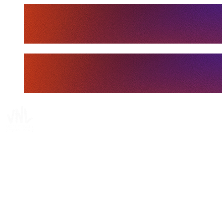
Tickets
Dove guardare
Programma
Squadre
Classifica
Statistiche
Statistiche finali
News
Media