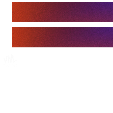
Tickets
Dove guardare
Programma
Squadre
Classifica
Statistiche
Statistiche finali
News
Media