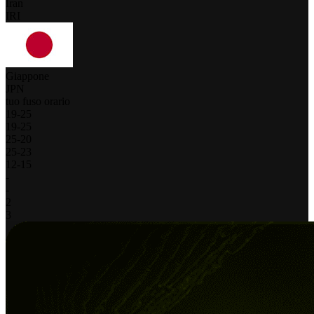
Iran
IRI
Giappone
JPN
tuo fuso orario
19
-
25
19
-
25
25
-
20
25
-
23
12
-
15
-
-
2
3