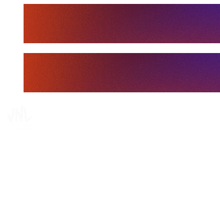
Tickets
Dove guardare
Programma
Squadre
Classifica
Statistiche
Statistiche finali
News
Media