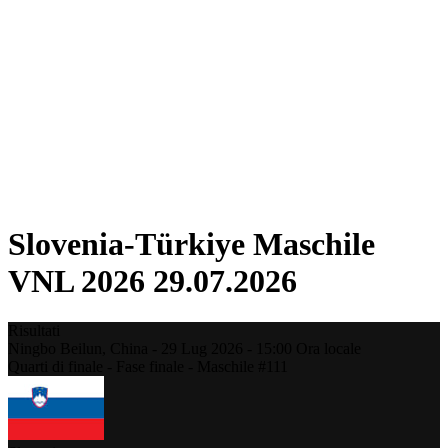
Torneo
Fantasy
Shop
Stagione 2026
❮
Stagione 2026
Stagione 2025
Stagione 2024
Stagione 2023
Stagione 2022
Stagione 2021
Slovenia-Türkiye Maschile
VNL 2026 29.07.2026
Risultati
Ningbo Beilun,
China
-
29 Lug 2026 -
15:00
Ora locale
Quarti di finale - Fase finale - Maschile #111