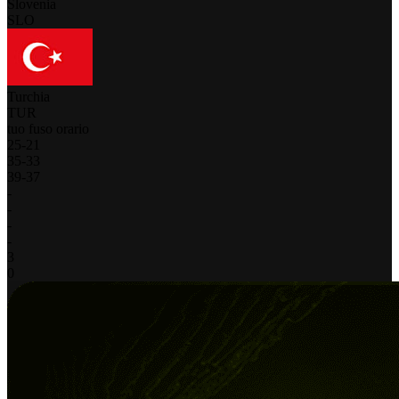
Slovenia
SLO
Turchia
TUR
tuo fuso orario
25
-
21
35
-
33
39
-
37
-
-
-
-
3
0