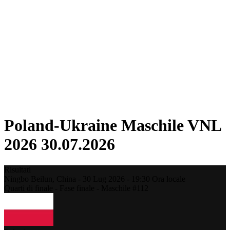
Torneo
Fantasy
Shop
Stagione 2026
❮
Stagione 2026
Stagione 2025
Stagione 2024
Stagione 2023
Stagione 2022
Stagione 2021
Poland-Ukraine Maschile VNL
2026 30.07.2026
Risultati
Ningbo Beilun,
China
-
30 Lug 2026 -
19:30
Ora locale
Quarti di finale - Fase finale - Maschile #112