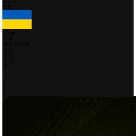
Polonia
POL
Ucraina
UKR
tuo fuso orario
25
-
22
22
-
25
25
-
20
25
-
17
-
-
-
3
1