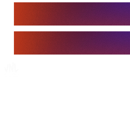
Tickets
Dove guardare
Programma
Squadre
Classifica
Statistiche
Statistiche finali
News
Media