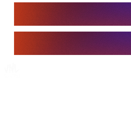
Tickets
Dove guardare
Programma
Squadre
Classifica
Statistiche
Statistiche finali
News
Media