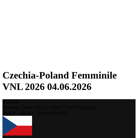
Torneo
Fantasy
Shop
Stagione 2026
❮
Stagione 2026
Stagione 2025
Stagione 2024
Stagione 2023
Stagione 2022
Stagione 2021
Czechia-Poland Femminile
VNL 2026 04.06.2026
Risultati
Nanjing,
China
-
04 Giu 2026 -
15:00
Ora locale
Pool 3 - Week 1 - Femminile #10