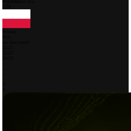
Repubblica Ceca
CZE
Polonia
POL
tuo fuso orario
22
-
25
22
-
25
20
-
25
-
-
-
-
0
3