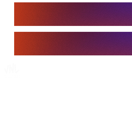
Tickets
Dove guardare
Programma
Squadre
Classifica
Statistiche
Statistiche finali
News
Media