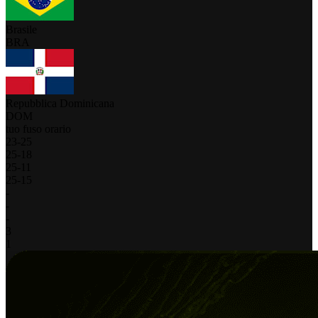
Brasile
BRA
Repubblica Dominicana
DOM
tuo fuso orario
23
-
25
25
-
18
25
-
11
25
-
15
-
-
-
3
1