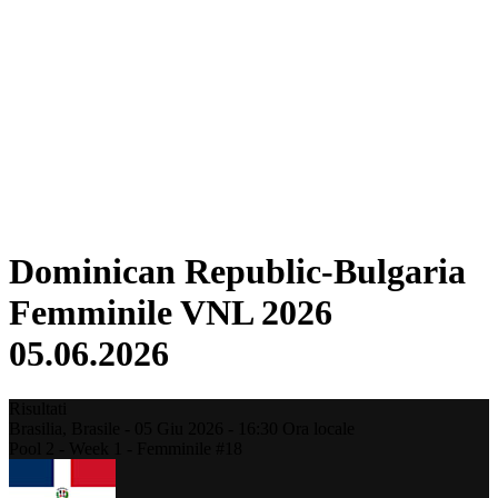
Torneo
Fantasy
Shop
Stagione 2026
❮
Stagione 2026
Stagione 2025
Stagione 2024
Stagione 2023
Stagione 2022
Stagione 2021
Dominican Republic-Bulgaria
Femminile VNL 2026
05.06.2026
Risultati
Brasilia,
Brasile
-
05 Giu 2026 -
16:30
Ora locale
Pool 2 - Week 1 - Femminile #18