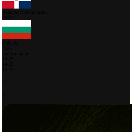
Repubblica Dominicana
DOM
Bulgaria
BUL
tuo fuso orario
19
-
25
19
-
25
13
-
25
-
-
-
-
0
3