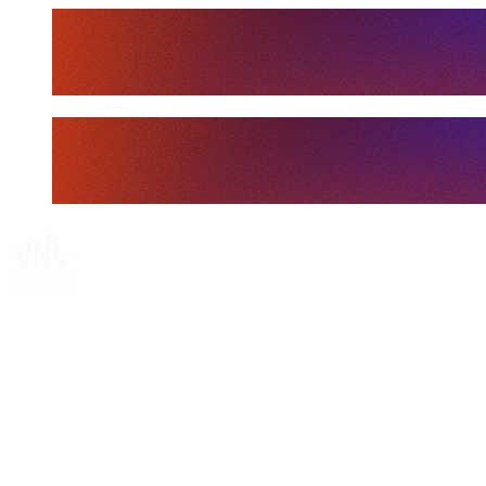
Tickets
Dove guardare
Programma
Squadre
Classifica
Statistiche
Statistiche finali
News
Media