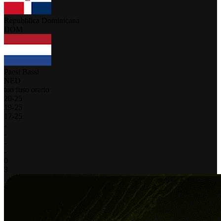
Repubblica Dominicana
DOM
Paesi Bassi
NED
tuo fuso orario
20
-
25
19
-
25
17
-
25
-
-
-
-
0
3