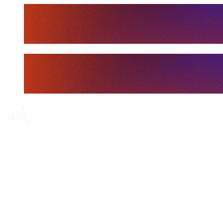
Tickets
Dove guardare
Programma
Squadre
Classifica
Statistiche
Statistiche finali
News
Media