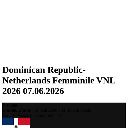
Torneo
Fantasy
Shop
Stagione 2026
❮
Stagione 2026
Stagione 2025
Stagione 2024
Stagione 2023
Stagione 2022
Stagione 2021
Dominican Republic-
Netherlands Femminile VNL
2026 07.06.2026
Risultati
Brasilia,
Brasile
-
07 Giu 2026 -
11:00
Ora locale
Pool 2 - Week 1 - Femminile #31