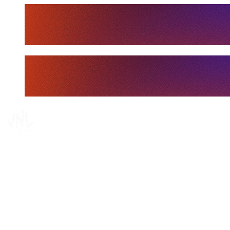
Tickets
Dove guardare
Programma
Squadre
Classifica
Statistiche
Statistiche finali
News
Media