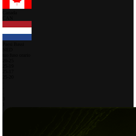
Canada
CAN
Paesi Bassi
NED
tuo fuso orario
20
-
25
25
-
19
25
-
17
25
-
20
-
-
-
3
1