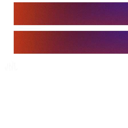
Tickets
Dove guardare
Programma
Squadre
Classifica
Statistiche
Statistiche finali
News
Media