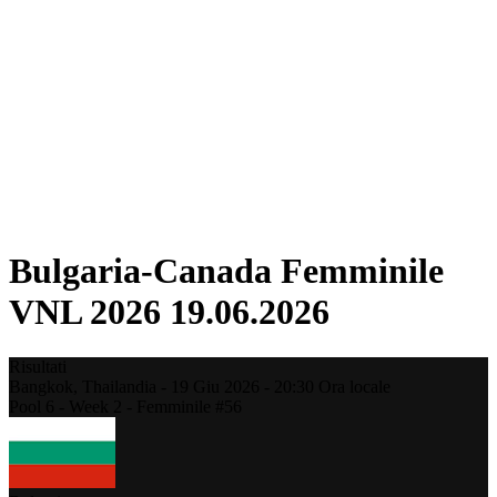
Torneo
Fantasy
Shop
Stagione 2026
❮
Stagione 2026
Stagione 2025
Stagione 2024
Stagione 2023
Stagione 2022
Stagione 2021
Bulgaria-Canada Femminile
VNL 2026 19.06.2026
Risultati
Bangkok,
Thailandia
-
19 Giu 2026 -
20:30
Ora locale
Pool 6 - Week 2 - Femminile #56