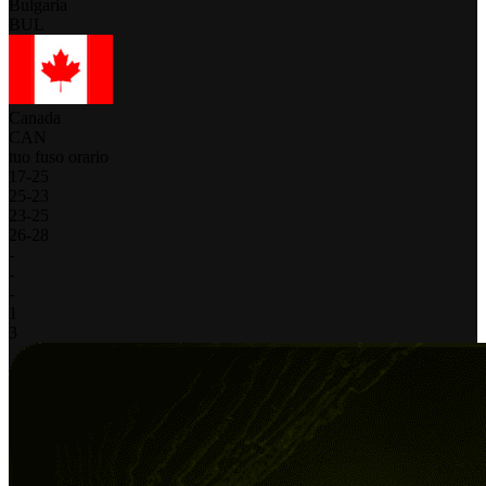
Bulgaria
BUL
Canada
CAN
tuo fuso orario
17
-
25
25
-
23
23
-
25
26
-
28
-
-
-
1
3