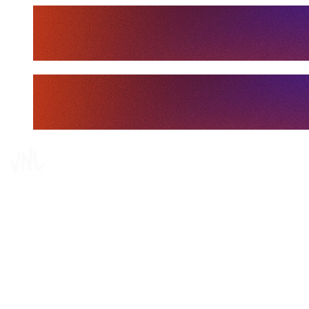
Tickets
Dove guardare
Programma
Squadre
Classifica
Statistiche
Statistiche finali
News
Media