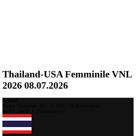
Torneo
Fantasy
Shop
Stagione 2026
❮
Stagione 2026
Stagione 2025
Stagione 2024
Stagione 2023
Stagione 2022
Stagione 2021
Thailand-USA Femminile VNL
2026 08.07.2026
Risultati
Osaka,
Giappone
-
08 Lug 2026 -
15:30
Ora locale
Pool 9 - Week 3 - Femminile #75