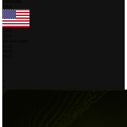
Thailandia
THA
USA
USA
tuo fuso orario
21
-
25
18
-
25
20
-
25
-
-
-
-
0
3