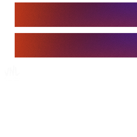
Tickets
Dove guardare
Programma
Squadre
Classifica
Statistiche
Statistiche finali
News
Media