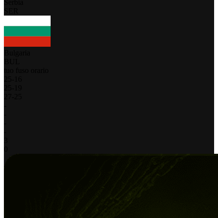
Serbia
SER
Bulgaria
BUL
tuo fuso orario
25
-
16
25
-
19
27
-
25
-
-
-
-
3
0