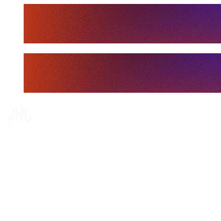
Tickets
Dove guardare
Programma
Squadre
Classifica
Statistiche
Statistiche finali
News
Media