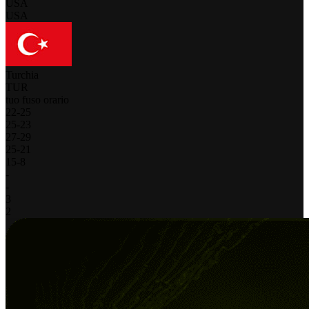
USA
USA
Turchia
TUR
tuo fuso orario
22
-
25
25
-
23
27
-
29
25
-
21
15
-
8
-
-
3
2