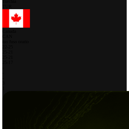
Turchia
TUR
Canada
CAN
tuo fuso orario
22
-
25
25
-
21
25
-
21
25
-
17
-
-
-
3
1