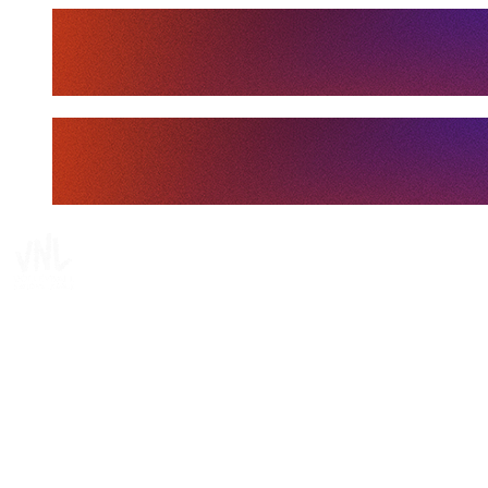
Tickets
Dove guardare
Programma
Squadre
Classifica
Statistiche
Statistiche finali
News
Media