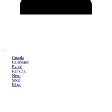
Modifica profilo
Cambia Password
Logout
Guarda
Calendario
Eventi
Ranking
News
Shop
Blogs