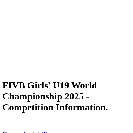
Dove guardare
Programma
Squadre
Classifica
Statistiche
Torneo
News
Stagione 2025
❮
Stagione 2025
Stagione 2023
FIVB Girls' U19 World
Championship 2025 -
Competition Information.