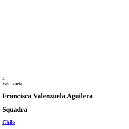
Dove guardare
Programma
Squadre
Classifica
Statistiche
Torneo
News
Stagione 2025
❮
Stagione 2025
Stagione 2023
4
Valenzuela
Francisca Valenzuela Aguilera
Squadra
Chile