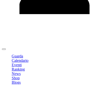
Modifica profilo
Cambia Password
Logout
Guarda
Calendario
Eventi
Ranking
News
Shop
Blogs