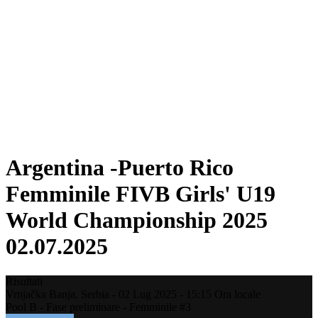
Dove guardare
Programma
Squadre
Classifica
Statistiche
Torneo
News
Stagione 2025
❮
Stagione 2025
Stagione 2023
Argentina -Puerto Rico
Femminile FIVB Girls' U19
World Championship 2025
02.07.2025
Risultati
Vrnjačka Banja,
Serbia
-
02 Lug 2025 -
15:15
Ora locale
Pool B - Fase preliminare - Femminile #3