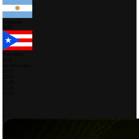
Argentina
ARG
Porto Rico
PUR
tuo fuso orario
21
-
25
25
-
11
25
-
18
17
-
25
15
-
10
-
-
3
2