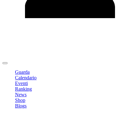
Modifica profilo
Cambia Password
Logout
Guarda
Calendario
Eventi
Ranking
News
Shop
Blogs