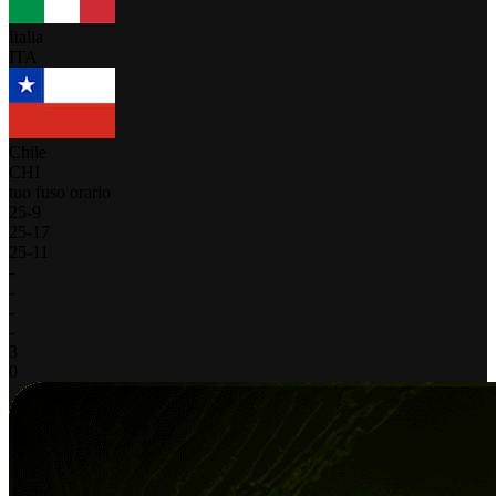
Italia
ITA
Chile
CHI
tuo fuso orario
25
-
9
25
-
17
25
-
11
-
-
-
-
3
0