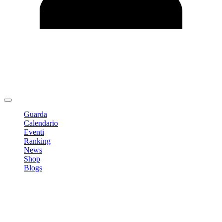
Modifica profilo
Cambia Password
Logout
Guarda
Calendario
Eventi
Ranking
News
Shop
Blogs