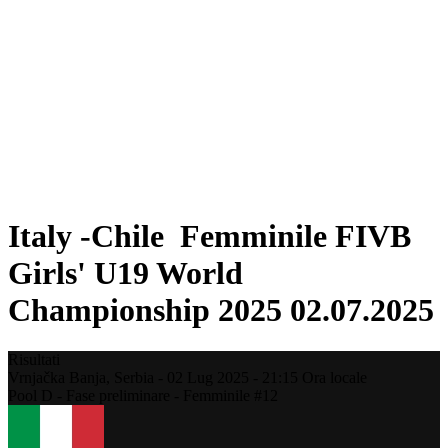
Dove guardare
Programma
Squadre
Classifica
Statistiche
Torneo
News
Stagione 2025
❮
Stagione 2025
Stagione 2023
Italy -Chile Femminile FIVB
Girls' U19 World
Championship 2025 02.07.2025
Risultati
Vrnjačka Banja,
Serbia
-
02 Lug 2025 -
21:15
Ora locale
Pool D - Fase preliminare - Femminile #12