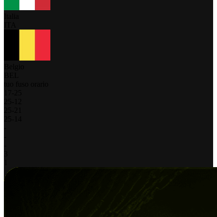
Italia
ITA
Belgio
BEL
tuo fuso orario
17
-
25
25
-
12
25
-
21
25
-
14
-
-
-
3
1