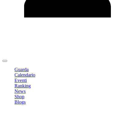
Modifica profilo
Cambia Password
Logout
Guarda
Calendario
Eventi
Ranking
News
Shop
Blogs