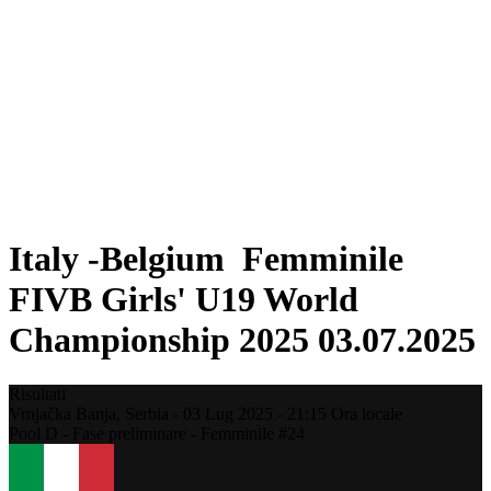
Dove guardare
Programma
Squadre
Classifica
Statistiche
Torneo
News
Stagione 2025
❮
Stagione 2025
Stagione 2023
Italy -Belgium Femminile
FIVB Girls' U19 World
Championship 2025 03.07.2025
Risultati
Vrnjačka Banja,
Serbia
-
03 Lug 2025 -
21:15
Ora locale
Pool D - Fase preliminare - Femminile #24