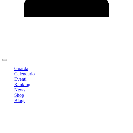
Modifica profilo
Cambia Password
Logout
Guarda
Calendario
Eventi
Ranking
News
Shop
Blogs