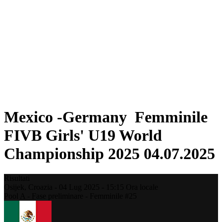
Dove guardare
Programma
Squadre
Classifica
Statistiche
Torneo
News
Stagione 2025
❮
Stagione 2025
Stagione 2023
Mexico -Germany Femminile
FIVB Girls' U19 World
Championship 2025 04.07.2025
Risultati
Osijek,
Croazia
-
04 Lug 2025 -
15:15
Ora locale
Pool A - Fase preliminare - Femminile #25