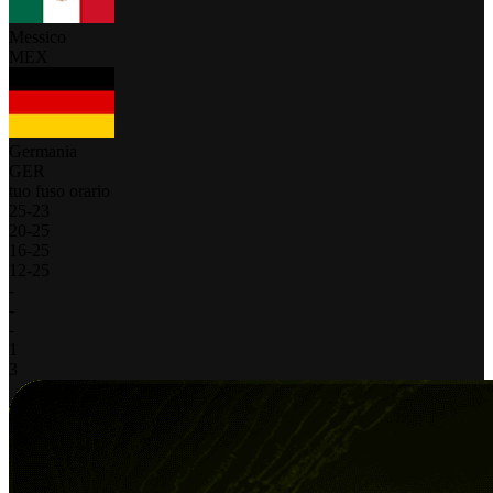
Messico
MEX
Germania
GER
tuo fuso orario
25
-
23
20
-
25
16
-
25
12
-
25
-
-
-
1
3