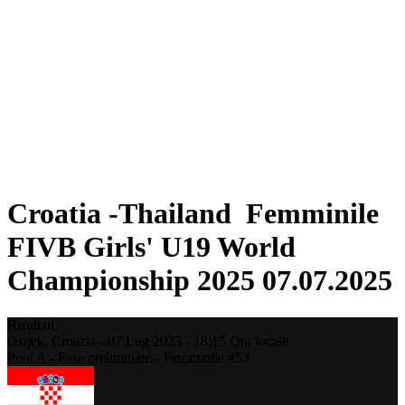
Dove guardare
Programma
Squadre
Classifica
Statistiche
Torneo
News
Stagione 2025
❮
Stagione 2025
Stagione 2023
Croatia -Thailand Femminile
FIVB Girls' U19 World
Championship 2025 07.07.2025
Risultati
Osijek,
Croazia
-
07 Lug 2025 -
18:15
Ora locale
Pool A - Fase preliminare - Femminile #53