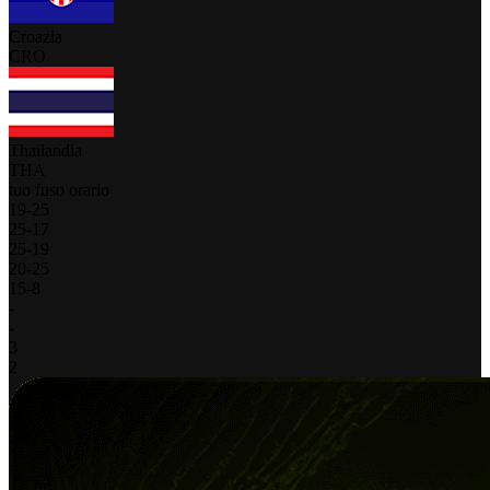
Croazia
CRO
Thailandia
THA
tuo fuso orario
19
-
25
25
-
17
25
-
19
20
-
25
15
-
8
-
-
3
2