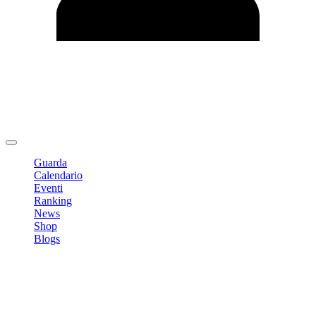
Modifica profilo
Cambia Password
Logout
Guarda
Calendario
Eventi
Ranking
News
Shop
Blogs