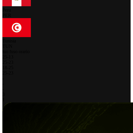
Peru
PER
Tunisia
TUN
tuo fuso orario
25
-
13
25
-
23
18
-
25
25
-
23
-
-
-
3
1