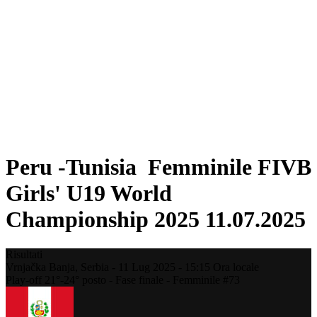
Dove guardare
Programma
Squadre
Classifica
Statistiche
Torneo
News
Stagione 2025
❮
Stagione 2025
Stagione 2023
Peru -Tunisia Femminile FIVB
Girls' U19 World
Championship 2025 11.07.2025
Risultati
Vrnjačka Banja,
Serbia
-
11 Lug 2025 -
15:15
Ora locale
Play-off 21°-24° posto - Fase finale - Femminile #73