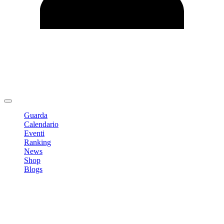
Modifica profilo
Cambia Password
Logout
Guarda
Calendario
Eventi
Ranking
News
Shop
Blogs