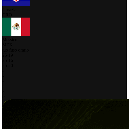
Croazia
CRO
Messico
MEX
tuo fuso orario
25
-
19
25
-
16
25
-
20
-
-
-
-
3
0