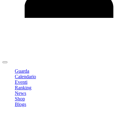
Modifica profilo
Cambia Password
Logout
Guarda
Calendario
Eventi
Ranking
News
Shop
Blogs