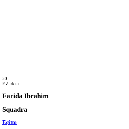
Dove guardare
Programma
Squadre
Classifica
Statistiche
Torneo
News
Stagione 2025
❮
Stagione 2025
Stagione 2023
20
F.Zarkka
Farida Ibrahim
Squadra
Egitto