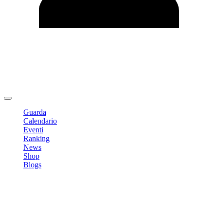
Modifica profilo
Cambia Password
Logout
Guarda
Calendario
Eventi
Ranking
News
Shop
Blogs