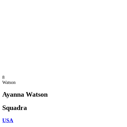
Dove guardare
Programma
Squadre
Classifica
Statistiche
Torneo
News
Stagione 2025
❮
Stagione 2025
Stagione 2023
8
Watson
Ayanna Watson
Squadra
USA