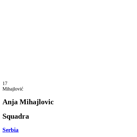
Dove guardare
Programma
Squadre
Classifica
Statistiche
Torneo
News
Stagione 2025
❮
Stagione 2025
Stagione 2023
17
Mihajlović
Anja Mihajlovic
Squadra
Serbia