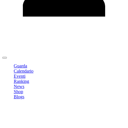
Modifica profilo
Cambia Password
Logout
Guarda
Calendario
Eventi
Ranking
News
Shop
Blogs