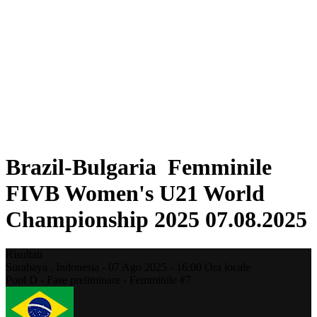
Dove guardare
Programma
Squadre
Classifica
Statistiche
Torneo
News
Stagione 2025
❮
Stagione 2025
Stagione 2023
Brazil-Bulgaria Femminile
FIVB Women's U21 World
Championship 2025 07.08.2025
Risultati
Surabaya ,
Indonesia
-
07 Ago 2025 -
16:00
Ora locale
Pool D - Fase preliminare - Femminile #7