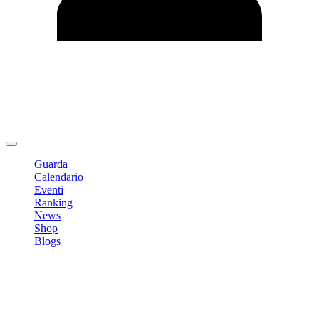
Modifica profilo
Cambia Password
Logout
Guarda
Calendario
Eventi
Ranking
News
Shop
Blogs