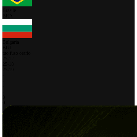
Brasile
BRA
Bulgaria
BUL
tuo fuso orario
25
-
12
25
-
18
25
-
19
-
-
-
-
3
0