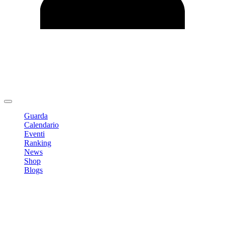
Modifica profilo
Cambia Password
Logout
Guarda
Calendario
Eventi
Ranking
News
Shop
Blogs