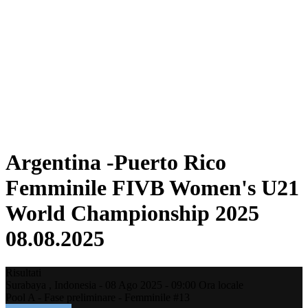
Dove guardare
Programma
Squadre
Classifica
Statistiche
Torneo
News
Stagione 2025
❮
Stagione 2025
Stagione 2023
Argentina -Puerto Rico
Femminile FIVB Women's U21
World Championship 2025
08.08.2025
Risultati
Surabaya ,
Indonesia
-
08 Ago 2025 -
09:00
Ora locale
Pool A - Fase preliminare - Femminile #13