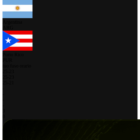
Argentina
ARG
Porto Rico
PUR
tuo fuso orario
25
-
23
25
-
23
25
-
21
-
-
-
-
3
0