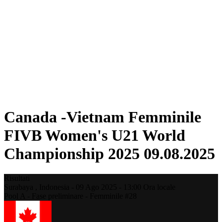
Dove guardare
Programma
Squadre
Classifica
Statistiche
Torneo
News
Stagione 2025
❮
Stagione 2025
Stagione 2023
Canada -Vietnam Femminile
FIVB Women's U21 World
Championship 2025 09.08.2025
Risultati
Surabaya ,
Indonesia
-
09 Ago 2025 -
13:00
Ora locale
Pool A - Fase preliminare - Femminile #28