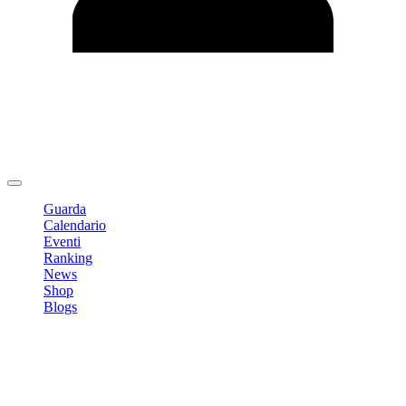
Modifica profilo
Cambia Password
Logout
Guarda
Calendario
Eventi
Ranking
News
Shop
Blogs