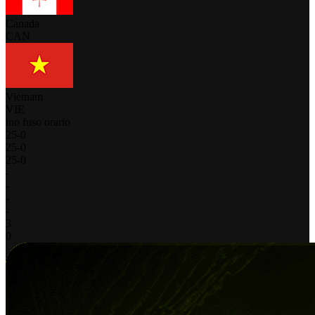
Canada
CAN
Vietnam
VIE
tuo fuso orario
25
-
0
25
-
0
25
-
0
-
-
-
-
3
0