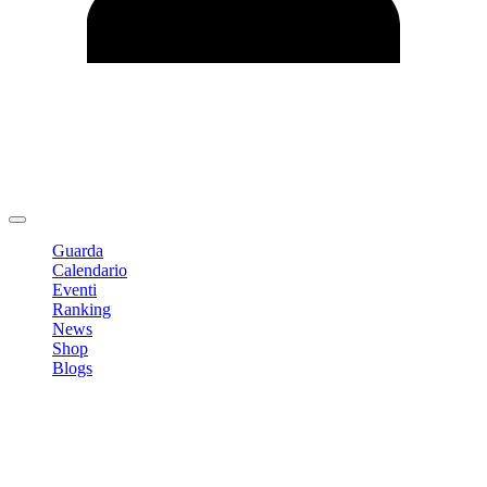
Modifica profilo
Cambia Password
Logout
Guarda
Calendario
Eventi
Ranking
News
Shop
Blogs