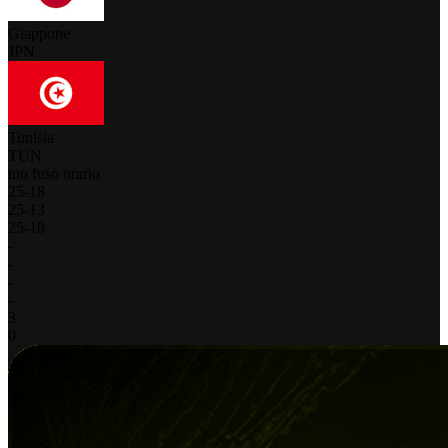
Giappone
JPN
Tunisia
TUN
tuo fuso orario
25
-
18
25
-
13
25
-
18
-
-
-
-
3
0