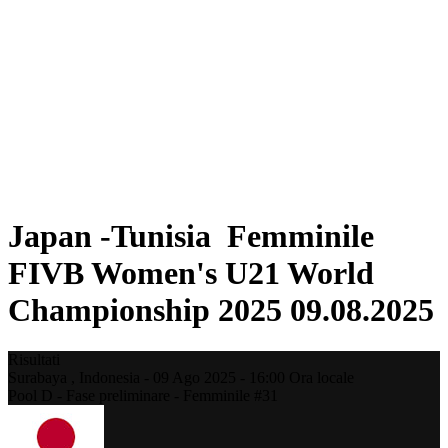
Dove guardare
Programma
Squadre
Classifica
Statistiche
Torneo
News
Stagione 2025
❮
Stagione 2025
Stagione 2023
Japan -Tunisia Femminile
FIVB Women's U21 World
Championship 2025 09.08.2025
Risultati
Surabaya ,
Indonesia
-
09 Ago 2025 -
16:00
Ora locale
Pool D - Fase preliminare - Femminile #31