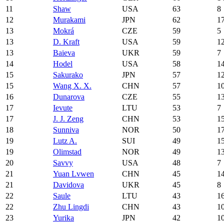
11
Shaw
USA
63
8
12
Murakami
JPN
62
1
13
Mokrá
CZE
59
5
13
D. Kraft
USA
59
1
13
Baieva
UKR
59
7
14
Hodel
USA
58
1
15
Sakurako
JPN
57
1
15
Wang X. X.
CHN
57
1
16
Dunarova
CZE
55
1
17
Ievute
LTU
53
7
17
J. J. Zeng
CHN
53
1
18
Sunniva
NOR
50
1
19
Lutz A.
SUI
49
1
19
Olimstad
NOR
49
1
20
Savvy
USA
48
7
21
Yuan Lvwen
CHN
45
1
21
Davidova
UKR
45
8
22
Saule
LTU
43
1
22
Zhu Lingdi
CHN
43
1
23
Yurika
JPN
42
1