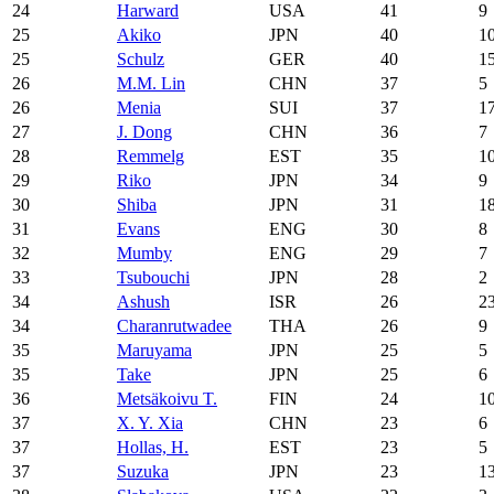
24
Harward
USA
41
9
25
Akiko
JPN
40
1
25
Schulz
GER
40
1
26
M.M. Lin
CHN
37
5
26
Menia
SUI
37
1
27
J. Dong
CHN
36
7
28
Remmelg
EST
35
1
29
Riko
JPN
34
9
30
Shiba
JPN
31
1
31
Evans
ENG
30
8
32
Mumby
ENG
29
7
33
Tsubouchi
JPN
28
2
34
Ashush
ISR
26
2
34
Charanrutwadee
THA
26
9
35
Maruyama
JPN
25
5
35
Take
JPN
25
6
36
Metsäkoivu T.
FIN
24
1
37
X. Y. Xia
CHN
23
6
37
Hollas, H.
EST
23
5
37
Suzuka
JPN
23
1