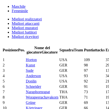
Maschile
Femminile
Migliori realizzatori
Migliori attaccanti
Migliori muratori
Migliori battitori
Migliori ricevitori
Nome del
Posizione
Pos.
Squadra
Team
Punti
attacks
E
giocatore
Giocatore
1
Horton
USA
109
3
2
Kunst
GER
98
2
3
Sude
GER
97
1
4
Anderson
USA
93
3
5
Donlin
USA
92
2
6
Schneider
GER
91
1
7
Naraphornrapat
THA
73
1
8
Worapeerachayakorn
THA
71
1
9
Grüne
GER
69
1
10
Körtzinger
GER
66
1