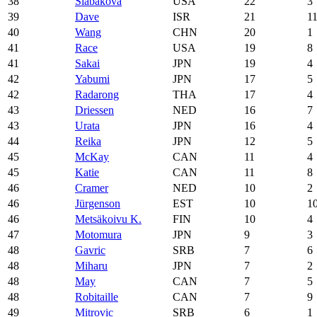
38
Slabakova
USA
22
3
39
Dave
ISR
21
1
40
Wang
CHN
20
1
41
Race
USA
19
8
41
Sakai
JPN
19
4
42
Yabumi
JPN
17
5
42
Radarong
THA
17
4
43
Driessen
NED
16
7
43
Urata
JPN
16
4
44
Reika
JPN
12
5
45
McKay
CAN
11
4
45
Katie
CAN
11
8
46
Cramer
NED
10
2
46
Jürgenson
EST
10
1
46
Metsäkoivu K.
FIN
10
4
47
Motomura
JPN
9
3
48
Gavric
SRB
7
6
48
Miharu
JPN
7
2
48
May
CAN
7
5
48
Robitaille
CAN
7
9
49
Mitrovic
SRB
6
1