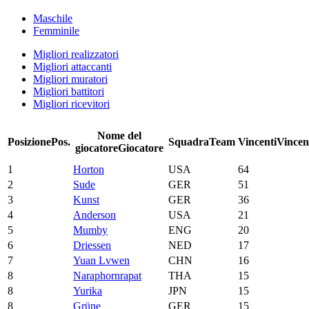
Maschile
Femminile
Migliori realizzatori
Migliori attaccanti
Migliori muratori
Migliori battitori
Migliori ricevitori
Nome del
Posizione
Pos.
Squadra
Team
Vincenti
Vincen
giocatore
Giocatore
1
Horton
USA
64
2
Sude
GER
51
3
Kunst
GER
36
4
Anderson
USA
21
5
Mumby
ENG
20
6
Driessen
NED
17
7
Yuan Lvwen
CHN
16
8
Naraphornrapat
THA
15
8
Yurika
JPN
15
8
Grüne
GER
15