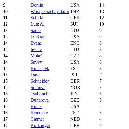
9
Donlin
USA
14
10
Worapeerachayakorn
THA
13
11
Schulz
GER
12
12
Lutz A.
SUI
10
13
Saule
LTU
9
13
D. Kraft
USA
9
14
Evans
ENG
8
14
Ievute
LTU
8
14
Mokrá
CZE
8
14
Savvy
USA
8
14
Hollas, H.
EST
8
15
Dave
ISR
7
15
Schneider
GER
7
15
Sunniva
NOR
7
16
Tsubouchi
JPN
5
16
Dunarova
CZE
5
16
Hodel
USA
5
16
Remmelg
EST
5
17
Cramer
NED
4
17
Körtzinger
GER
4