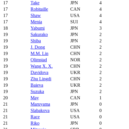
17
Take
JPN
4
17
Robitaille
CAN
4
17
Shaw
USA
4
17
Menia
SUI
4
18
Yabumi
JPN
3
19
Sakurako
JPN
2
19
Shiba
JPN
2
19
J. Dong
CHN
2
19
M.M. Lin
CHN
2
19
Olimstad
NOR
2
19
Wang X. X.
CHN
2
19
Davidova
UKR
2
19
Zhu Lingdi
CHN
2
19
Baieva
UKR
2
19
Suzuka
JPN
2
20
May
CAN
1
21
Maruyama
JPN
0
21
Slabakova
USA
0
21
Race
USA
0
21
Riko
JPN
0