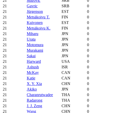
21
Mitrovic
SRB
0
21
Gavric
SRB
0
21
Jürgenson
EST
0
21
Metsäkoivu T.
FIN
0
21
Kuivonen
EST
0
21
Metsäkoivu K.
FIN
0
21
Miharu
JPN
0
21
Urata
JPN
0
21
Motomura
JPN
0
21
Murakami
JPN
0
21
Sakai
JPN
0
21
Harward
USA
0
21
Ashush
ISR
0
21
McKay
CAN
0
21
Katie
CAN
0
21
X. Y. Xia
CHN
0
21
Akiko
JPN
0
21
Charanrutwadee
THA
0
21
Radarong
THA
0
21
J. J. Zeng
CHN
0
21
Wang
CHN
0