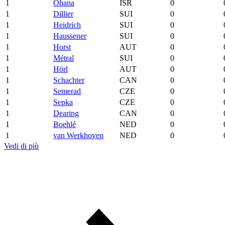
1
Ohana
ISR
0
1
Dillier
SUI
0
1
Heidrich
SUI
0
1
Haussener
SUI
0
1
Horst
AUT
0
1
Métral
SUI
0
1
Hörl
AUT
0
1
Schachter
CAN
0
1
Semerad
CZE
0
1
Sepka
CZE
0
1
Dearing
CAN
0
1
Boehlé
NED
0
1
van Werkhoven
NED
0
Vedi di più