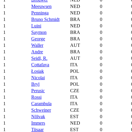
1
Meeuwsen
NED
0
1
Penninga
NED
0
1
Bruno Schmidt
BRA
0
1
Luini
NED
0
1
Saymon
BRA
0
1
George
BRA
0
1
Waller
AUT
0
1
Andre
BRA
0
1
Seidl, R.
AUT
0
1
Cottafava
ITA
0
1
Łosiak
POL
0
1
Nicolai
ITA
0
1
Bryl
POL
0
1
Perusic
CZE
0
1
Rossi
ITA
0
1
Carambula
ITA
0
1
Schweiner
CZE
0
1
Nõlvak
EST
0
1
Immers
NED
0
1
Tiisaar
EST
0