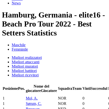
News
Hamburg, Germania - elite16 -
Beach Pro Tour 2022 - Best
Setters Statistics
Maschile
Femminile
Migliori realizzatori
Migliori attaccanti
Migliori muratori
Migliori battitori
Migliori ricevitori
Nome del
Posizione
Pos.
Squadra
Team
Vinti
Successful
giocatore
Giocatore
1
Mol, A.
NOR
0
1
Sørum, C.
NOR
0
1
Brouwer
NED
0