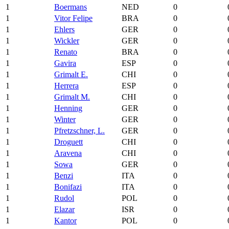
1
Boermans
NED
0
1
Vitor Felipe
BRA
0
1
Ehlers
GER
0
1
Wickler
GER
0
1
Renato
BRA
0
1
Gavira
ESP
0
1
Grimalt E.
CHI
0
1
Herrera
ESP
0
1
Grimalt M.
CHI
0
1
Henning
GER
0
1
Winter
GER
0
1
Pfretzschner, L.
GER
0
1
Droguett
CHI
0
1
Aravena
CHI
0
1
Sowa
GER
0
1
Benzi
ITA
0
1
Bonifazi
ITA
0
1
Rudol
POL
0
1
Elazar
ISR
0
1
Kantor
POL
0