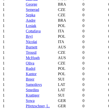
1
George
BRA
0
1
Semerad
CZE
0
1
Sepka
CZE
0
1
Andre
BRA
0
1
Łosiak
POL
0
1
Cottafava
ITA
0
1
Bryl
POL
0
1
Nicolai
ITA
0
1
Burnett
AUS
0
1
Trousil
CZE
0
1
McHugh
AUS
0
1
Oliva
CZE
0
1
Rudol
POL
0
1
Kantor
POL
0
1
Breer
SUI
0
1
Samoilovs
LAT
0
1
Smedins
LAT
0
1
Krattiger
SUI
0
1
Sowa
GER
0
1
Pfretzschner, L.
GER
0