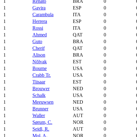
1
Renato
BRA
0
1
Gavira
ESP
0
1
Carambula
ITA
0
1
Herrera
ESP
0
1
Rossi
ITA
0
1
Ahmed
QAT
0
1
Guto
BRA
0
1
Cherif
QAT
0
1
Alison
BRA
0
1
Nõlvak
EST
0
1
Bourne
USA
0
1
Crabb Tr.
USA
0
1
Tiisaar
EST
0
1
Brouwer
NED
0
1
Schalk
USA
0
1
Meeuwsen
NED
0
1
Brunner
USA
0
1
Waller
AUT
0
1
Sørum, C.
NOR
0
1
Seidl, R.
AUT
0
1
Mol, A.
NOR
0