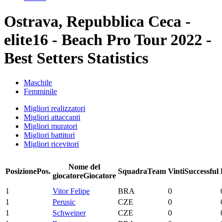
Ostrava, Repubblica Ceca -
elite16 - Beach Pro Tour 2022 -
Best Setters Statistics
Maschile
Femminile
Migliori realizzatori
Migliori attaccanti
Migliori muratori
Migliori battitori
Migliori ricevitori
Nome del
Posizione
Pos.
Squadra
Team
Vinti
Successful
giocatore
Giocatore
1
Vitor Felipe
BRA
0
1
Perusic
CZE
0
1
Schweiner
CZE
0