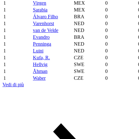
1
Virgen
MEX
0
1
Sarabia
MEX
0
1
Álvaro Filho
BRA
0
1
Varenhorst
NED
0
1
van de Velde
NED
0
1
Evandro
BRA
0
1
Penninga
NED
0
1
Luini
NED
0
1
Kufa, R.
CZE
0
1
Hellvig
SWE
0
1
Åhman
SWE
0
1
Waber
CZE
0
Vedi di più