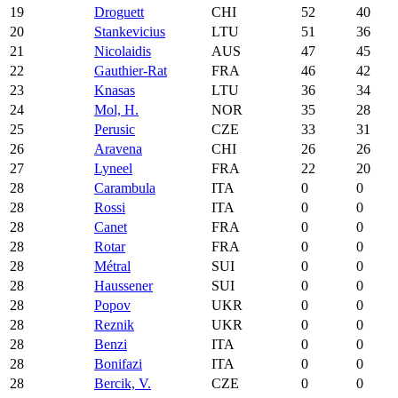
19
Droguett
CHI
52
40
20
Stankevicius
LTU
51
36
21
Nicolaidis
AUS
47
45
22
Gauthier-Rat
FRA
46
42
23
Knasas
LTU
36
34
24
Mol, H.
NOR
35
28
25
Perusic
CZE
33
31
26
Aravena
CHI
26
26
27
Lyneel
FRA
22
20
28
Carambula
ITA
0
0
28
Rossi
ITA
0
0
28
Canet
FRA
0
0
28
Rotar
FRA
0
0
28
Métral
SUI
0
0
28
Haussener
SUI
0
0
28
Popov
UKR
0
0
28
Reznik
UKR
0
0
28
Benzi
ITA
0
0
28
Bonifazi
ITA
0
0
28
Bercik, V.
CZE
0
0