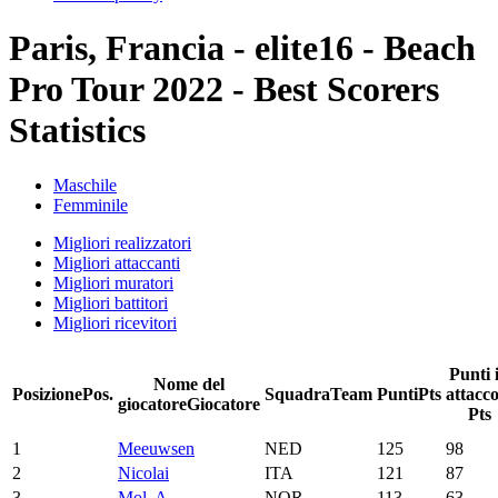
Paris, Francia - elite16 - Beach
Pro Tour 2022 - Best Scorers
Statistics
Maschile
Femminile
Migliori realizzatori
Migliori attaccanti
Migliori muratori
Migliori battitori
Migliori ricevitori
Punti 
Nome del
Posizione
Pos.
Squadra
Team
Punti
Pts
attacc
giocatore
Giocatore
Pts
1
Meeuwsen
NED
125
98
2
Nicolai
ITA
121
87
3
Mol, A.
NOR
113
63