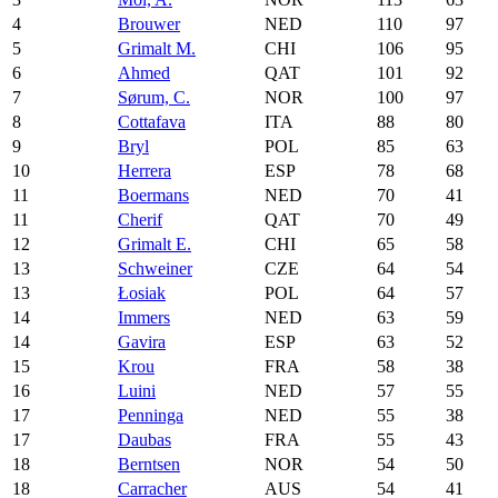
4
Brouwer
NED
110
97
5
Grimalt M.
CHI
106
95
6
Ahmed
QAT
101
92
7
Sørum, C.
NOR
100
97
8
Cottafava
ITA
88
80
9
Bryl
POL
85
63
10
Herrera
ESP
78
68
11
Boermans
NED
70
41
11
Cherif
QAT
70
49
12
Grimalt E.
CHI
65
58
13
Schweiner
CZE
64
54
13
Łosiak
POL
64
57
14
Immers
NED
63
59
14
Gavira
ESP
63
52
15
Krou
FRA
58
38
16
Luini
NED
57
55
17
Penninga
NED
55
38
17
Daubas
FRA
55
43
18
Berntsen
NOR
54
50
18
Carracher
AUS
54
41