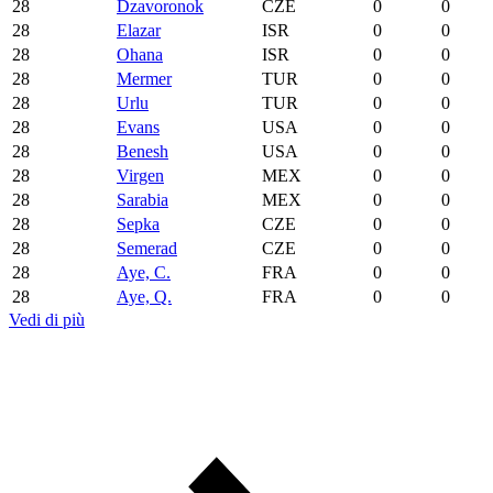
28
Dzavoronok
CZE
0
0
28
Elazar
ISR
0
0
28
Ohana
ISR
0
0
28
Mermer
TUR
0
0
28
Urlu
TUR
0
0
28
Evans
USA
0
0
28
Benesh
USA
0
0
28
Virgen
MEX
0
0
28
Sarabia
MEX
0
0
28
Sepka
CZE
0
0
28
Semerad
CZE
0
0
28
Aye, C.
FRA
0
0
28
Aye, Q.
FRA
0
0
Vedi di più