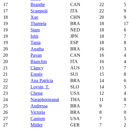
17
Brandie
CAN
22
5
17
Scampoli
ITA
22
9
18
Xue
CHN
20
9
19
Thamela
BRA
18
17
19
Stam
NED
18
6
19
Ishii
JPN
18
7
19
Tania
ESP
18
8
20
Agatha
BRA
16
3
20
Pavan
CAN
16
4
20
Bianchin
ITA
16
4
21
Clancy
AUS
15
7
21
Esmée
SUI
15
8
22
Ana Patrícia
BRA
14
6
22
Lovsin, T.
SLO
14
5
23
Cheng
USA
12
4
24
Naraphornrapat
THA
11
8
25
Andressa
BRA
9
7
26
Victoria
BRA
8
0
27
Cannon
USA
7
5
27
Müller
GER
7
2