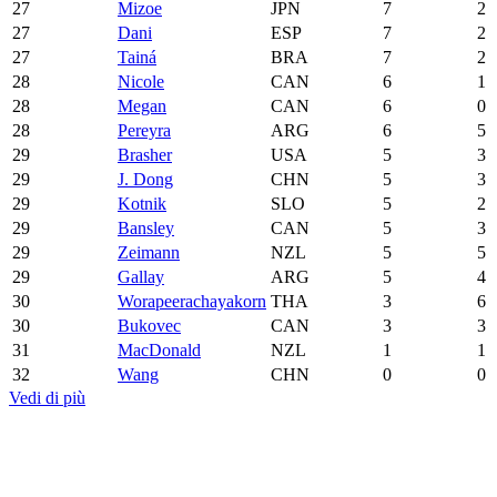
27
Mizoe
JPN
7
2
27
Dani
ESP
7
2
27
Tainá
BRA
7
2
28
Nicole
CAN
6
1
28
Megan
CAN
6
0
28
Pereyra
ARG
6
5
29
Brasher
USA
5
3
29
J. Dong
CHN
5
3
29
Kotnik
SLO
5
2
29
Bansley
CAN
5
3
29
Zeimann
NZL
5
5
29
Gallay
ARG
5
4
30
Worapeerachayakorn
THA
3
6
30
Bukovec
CAN
3
3
31
MacDonald
NZL
1
1
32
Wang
CHN
0
0
Vedi di più