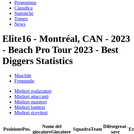
Programma
Classifica
Statistiche
Torneo
News
Elite16 - Montréal, CAN - 2023
- Beach Pro Tour 2023 - Best
Diggers Statistics
Maschile
Femminile
Migliori realizzatori
Migliori attaccanti
Migliori muratori
Migliori battitori
Migliori ricevitori
Nome del
Difese
great-
Posizione
Pos.
Squadra
Team
Er
giocatore
Giocatore
save