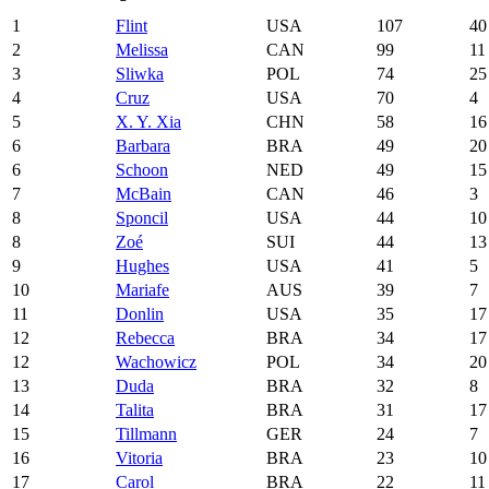
1
Flint
USA
107
40
2
Melissa
CAN
99
11
3
Sliwka
POL
74
25
4
Cruz
USA
70
4
5
X. Y. Xia
CHN
58
16
6
Barbara
BRA
49
20
6
Schoon
NED
49
15
7
McBain
CAN
46
3
8
Sponcil
USA
44
10
8
Zoé
SUI
44
13
9
Hughes
USA
41
5
10
Mariafe
AUS
39
7
11
Donlin
USA
35
17
12
Rebecca
BRA
34
17
12
Wachowicz
POL
34
20
13
Duda
BRA
32
8
14
Talita
BRA
31
17
15
Tillmann
GER
24
7
16
Vitoria
BRA
23
10
17
Carol
BRA
22
11