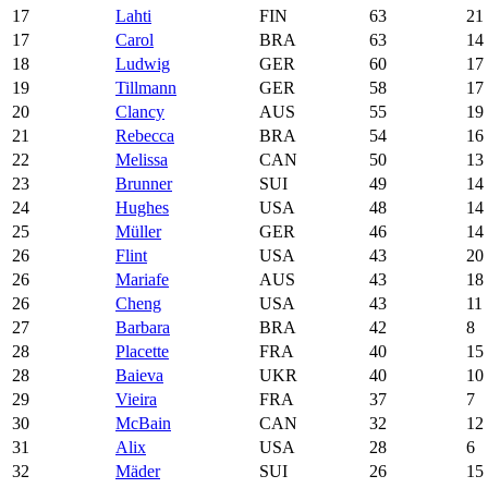
17
Lahti
FIN
63
21
17
Carol
BRA
63
14
18
Ludwig
GER
60
17
19
Tillmann
GER
58
17
20
Clancy
AUS
55
19
21
Rebecca
BRA
54
16
22
Melissa
CAN
50
13
23
Brunner
SUI
49
14
24
Hughes
USA
48
14
25
Müller
GER
46
14
26
Flint
USA
43
20
26
Mariafe
AUS
43
18
26
Cheng
USA
43
11
27
Barbara
BRA
42
8
28
Placette
FRA
40
15
28
Baieva
UKR
40
10
29
Vieira
FRA
37
7
30
McBain
CAN
32
12
31
Alix
USA
28
6
32
Mäder
SUI
26
15