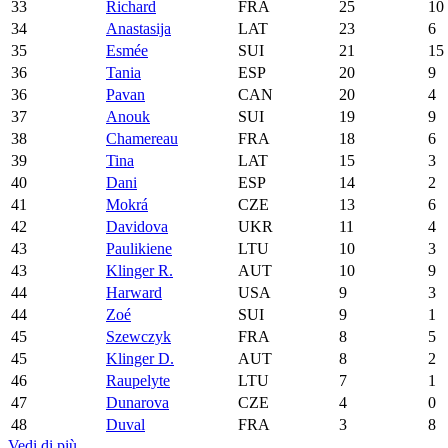
33
Richard
FRA
25
10
34
Anastasija
LAT
23
6
35
Esmée
SUI
21
15
36
Tania
ESP
20
9
36
Pavan
CAN
20
4
37
Anouk
SUI
19
9
38
Chamereau
FRA
18
6
39
Tina
LAT
15
3
40
Dani
ESP
14
2
41
Mokrá
CZE
13
6
42
Davidova
UKR
11
4
43
Paulikiene
LTU
10
3
43
Klinger R.
AUT
10
9
44
Harward
USA
9
3
44
Zoé
SUI
9
1
45
Szewczyk
FRA
8
5
45
Klinger D.
AUT
8
2
46
Raupelyte
LTU
7
1
47
Dunarova
CZE
4
0
48
Duval
FRA
3
8
Vedi di più