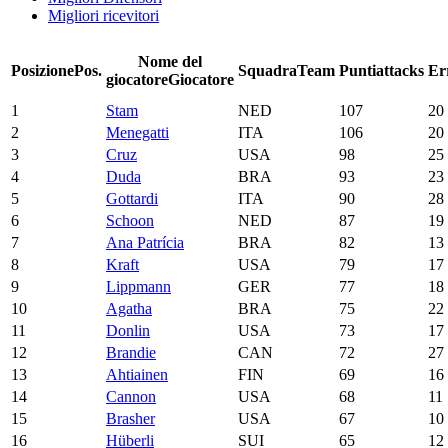
Migliori ricevitori
Nome del
Posizione
Pos.
Squadra
Team
Punti
attacks
Er
giocatore
Giocatore
1
Stam
NED
107
20
2
Menegatti
ITA
106
20
3
Cruz
USA
98
25
4
Duda
BRA
93
23
5
Gottardi
ITA
90
28
6
Schoon
NED
87
19
7
Ana Patrícia
BRA
82
13
8
Kraft
USA
79
17
9
Lippmann
GER
77
18
10
Agatha
BRA
75
22
11
Donlin
USA
73
17
12
Brandie
CAN
72
27
13
Ahtiainen
FIN
69
16
14
Cannon
USA
68
11
15
Brasher
USA
67
10
16
Hüberli
SUI
65
12