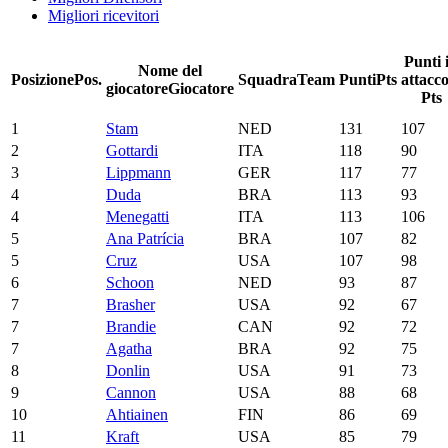
Migliori ricevitori
Punti 
Nome del
Posizione
Pos.
Squadra
Team
Punti
Pts
attacc
giocatore
Giocatore
Pts
1
Stam
NED
131
107
2
Gottardi
ITA
118
90
3
Lippmann
GER
117
77
4
Duda
BRA
113
93
4
Menegatti
ITA
113
106
5
Ana Patrícia
BRA
107
82
5
Cruz
USA
107
98
6
Schoon
NED
93
87
7
Brasher
USA
92
67
7
Brandie
CAN
92
72
7
Agatha
BRA
92
75
8
Donlin
USA
91
73
9
Cannon
USA
88
68
10
Ahtiainen
FIN
86
69
11
Kraft
USA
85
79