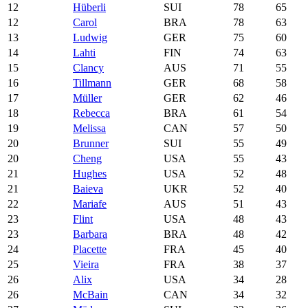
12
Hüberli
SUI
78
65
12
Carol
BRA
78
63
13
Ludwig
GER
75
60
14
Lahti
FIN
74
63
15
Clancy
AUS
71
55
16
Tillmann
GER
68
58
17
Müller
GER
62
46
18
Rebecca
BRA
61
54
19
Melissa
CAN
57
50
20
Brunner
SUI
55
49
20
Cheng
USA
55
43
21
Hughes
USA
52
48
21
Baieva
UKR
52
40
22
Mariafe
AUS
51
43
23
Flint
USA
48
43
23
Barbara
BRA
48
42
24
Placette
FRA
45
40
25
Vieira
FRA
38
37
26
Alix
USA
34
28
26
McBain
CAN
34
32