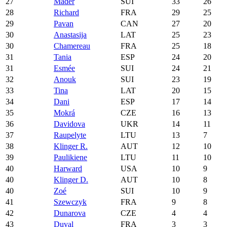
27
Mäder
SUI
33
26
28
Richard
FRA
29
25
29
Pavan
CAN
27
20
30
Anastasija
LAT
25
23
30
Chamereau
FRA
25
18
31
Tania
ESP
24
20
31
Esmée
SUI
24
21
32
Anouk
SUI
23
19
33
Tina
LAT
20
15
34
Dani
ESP
17
14
35
Mokrá
CZE
16
13
36
Davidova
UKR
14
11
37
Raupelyte
LTU
13
7
38
Klinger R.
AUT
12
10
39
Paulikiene
LTU
11
10
40
Harward
USA
10
9
40
Klinger D.
AUT
10
8
40
Zoé
SUI
10
9
41
Szewczyk
FRA
9
8
42
Dunarova
CZE
4
4
43
Duval
FRA
3
3