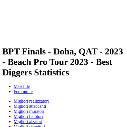
ritorna alla Home di BPT
Dove guardare
Squadre
Programma
Classifica
Statistiche
Torneo
News
BPT Finals - Doha, QAT - 2023
- Beach Pro Tour 2023 - Best
Diggers Statistics
Maschile
Femminile
Migliori realizzatori
Migliori attaccanti
Migliori muratori
Migliori battitori
Migliori alzatori
Migliori ricevitori