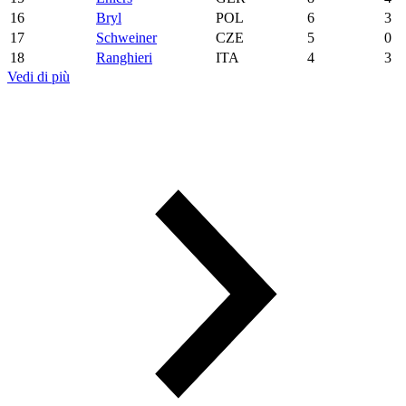
16
Bryl
POL
6
3
17
Schweiner
CZE
5
0
18
Ranghieri
ITA
4
3
Vedi di più