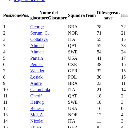
Nome del
Difese
great-
Posizione
Pos.
Squadra
Team
Err
giocatore
Giocatore
save
1
George
BRA
78
32
2
Sørum, C.
NOR
71
21
3
Cottafava
ITA
55
15
3
Ahmed
QAT
55
38
4
Åhman
SWE
54
24
5
Partain
USA
41
17
6
Perusic
CZE
38
15
7
Wickler
GER
32
15
8
Łosiak
POL
30
15
9
Andre
BRA
23
11
10
Carambula
ITA
21
14
11
Cherif
QAT
18
2
11
Hellvig
SWE
18
3
12
Benesh
USA
16
0
13
Mol, A.
NOR
12
4
14
Nicolai
ITA
11
3
15
Ehlers
GER
8
4