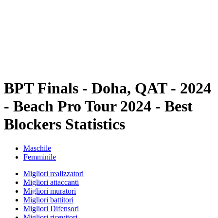
ritorna alla Home di BPT
Dove guardare
Squadre
Programma
Classifica
Statistiche
Torneo
News
BPT Finals - Doha, QAT - 2024
- Beach Pro Tour 2024 - Best
Blockers Statistics
Maschile
Femminile
Migliori realizzatori
Migliori attaccanti
Migliori muratori
Migliori battitori
Migliori Difensori
Migliori ricevitori