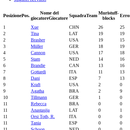
Nome del
Muri
stuff-
Posizione
Pos.
Squadra
Team
Erro
giocatore
Giocatore
blocks
1
Xue
CHN
26
25
2
Tina
LAT
19
19
2
Brasher
USA
19
15
3
Müller
GER
18
19
4
Cannon
USA
17
18
5
Stam
NED
14
16
6
Brandie
CAN
13
16
7
Gottardi
ITA
11
13
8
Dani
ESP
7
13
9
Kraft
USA
2
0
9
Agatha
BRA
2
9
10
Tillmann
GER
1
0
11
Rebecca
BRA
0
0
11
Anastasija
LAT
0
1
11
Orsi Toth, R.
ITA
0
0
11
Tania
ESP
0
0
11
Schoon
NED
0
0