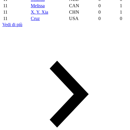
11
Melissa
CAN
0
1
11
X. Y. Xia
CHN
0
1
11
Cruz
USA
0
0
Vedi di più