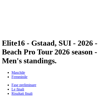
ritorna alla Home di BPT
Dove guardare
Squadre
Programma
Classifica
Statistiche
Torneo
News
Elite16 - Gstaad, SUI - 2026 -
Beach Pro Tour 2026 season -
Men's standings.
Maschile
Femminile
Fase preliminare
Le finali
Risultati finali