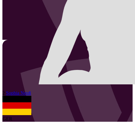
2
Sophia
Neuß
GER