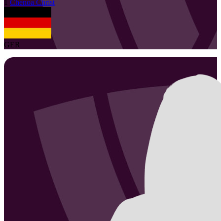
1
Chenoa
Christ
GER