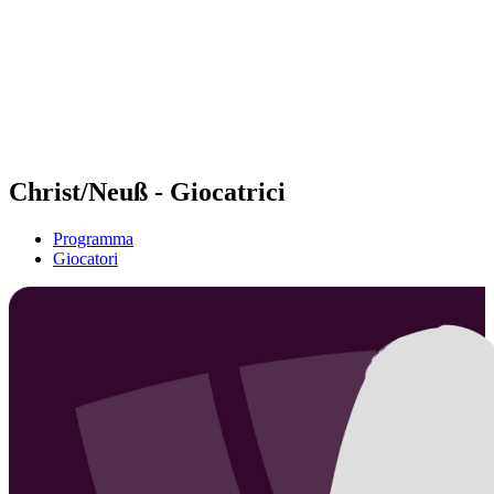
ritorna alla Home di BPT
Dove guardare
Squadre
Programma
Classifica
Statistiche
Torneo
News
Christ/Neuß - Giocatrici
Programma
Giocatori